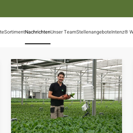
ite
Sortiment
Nachrichten
Unser Team
Stellenangebote
Intenz® 