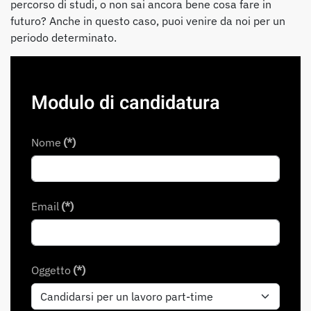
percorso di studi, o non sai ancora bene cosa fare in
futuro? Anche in questo caso, puoi venire da noi per un
periodo determinato.
Modulo di candidatura
Nome
(*)
Email
(*)
Oggetto
(*)