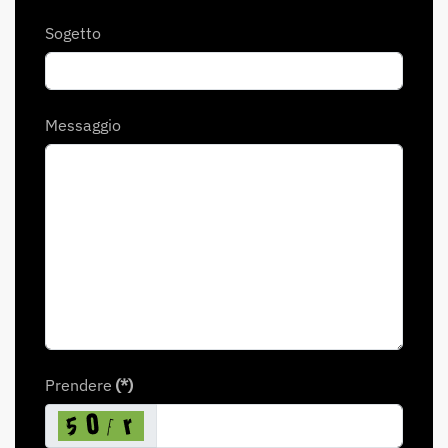
Sogetto
Messaggio
Prendere
(*)